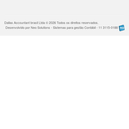
Dallas Accountant brasil Ltda © 2026 Todos os direitos reservados.
Desenvolvido por Neo Solutions - Sistemas para gestão Contábil - 11 3115-0188