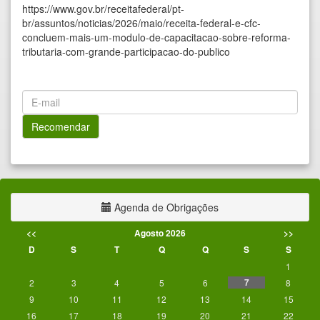
https://www.gov.br/receitafederal/pt-
br/assuntos/noticias/2026/maio/receita-federal-e-cfc-
concluem-mais-um-modulo-de-capacitacao-sobre-reforma-
tributaria-com-grande-participacao-do-publico
Agenda de Obrigações
<<
Agosto 2026
>>
D
S
T
Q
Q
S
S
1
7
2
3
4
5
6
8
9
10
11
12
13
14
15
16
17
18
19
20
21
22