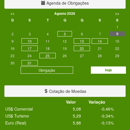
Agenda de Obrigações
<<
Agosto 2026
>>
D
S
T
Q
Q
S
S
1
8
2
3
4
5
6
7
9
10
11
12
13
14
15
16
17
18
19
20
21
22
23
24
25
26
27
28
29
30
31
hoje
Obrigação
Cotação de Moedas
Valor
Variação
US$ Comercial
5,08
-0,46%
US$ Turismo
5,29
-0,34%
Euro (Real)
5,88
-0,13%