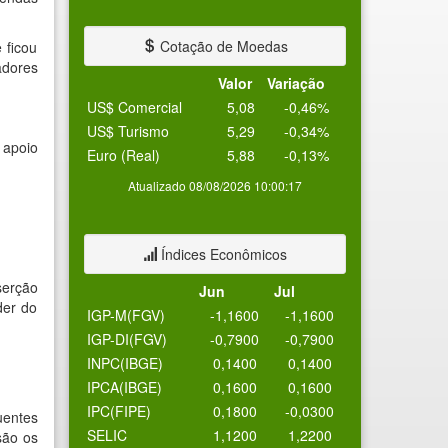
Cotação de Moedas
 ficou
adores
Valor
Variação
US$ Comercial
5,08
-0,46%
US$ Turismo
5,29
-0,34%
 apoio
Euro (Real)
5,88
-0,13%
Atualizado 08/08/2026 10:00:17
Índices Econômicos
serção
Jun
Jul
der do
IGP-M(FGV)
-1,1600
-1,1600
IGP-DI(FGV)
-0,7900
-0,7900
INPC(IBGE)
0,1400
0,1400
IPCA(IBGE)
0,1600
0,1600
IPC(FIPE)
0,1800
-0,0300
uentes
SELIC
1,1200
1,2200
são os