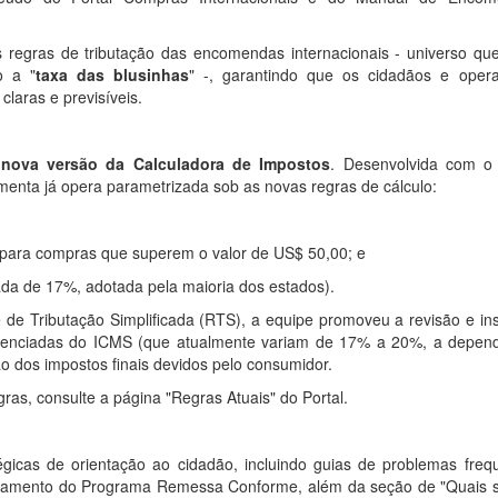
as regras de tributação das encomendas internacionais - universo que
o a "
taxa das blusinhas
" -, garantindo que os cidadãos e oper
laras e previsíveis.
a
nova versão da
Calculadora de Impostos
. Desenvolvida com o
menta já opera parametrizada sob as novas regras de cálculo:
para compras que superem o valor de US$ 50,00; e
zada de 17%, adotada pela maioria dos estados).
 de Tributação Simplificada (RTS), a equipe promoveu a revisão e in
iferenciadas do ICMS (que atualmente variam de 17% a 20%, a depen
o dos impostos finais devidos pelo consumidor.
ras, consulte a página "
Regras Atuais
" do Portal.
égicas de orientação ao cidadão, incluindo guias de
problemas freq
namento
do Programa Remessa Conforme, além da seção de "
Quais 