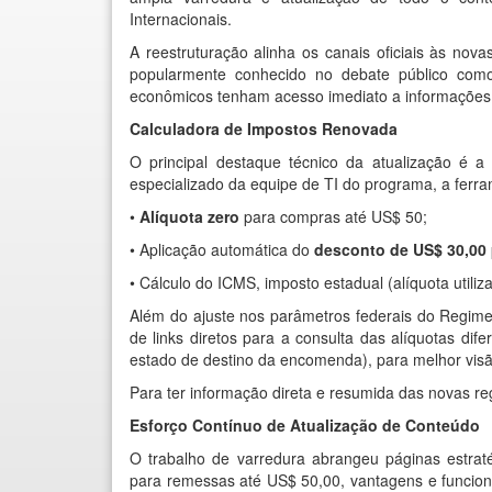
Internacionais
.
A reestruturação alinha os canais oficiais às nov
popularmente conhecido no debate público com
econômicos tenham acesso imediato a informações c
Calculadora de Impostos Renovada
O principal destaque técnico da atualização é 
especializado da equipe de TI do programa, a ferra
•
Alíquota zero
para compras até US$ 50;
• Aplicação automática do
desconto de US$ 30,00
• Cálculo do ICMS, imposto estadual (alíquota utili
Além do ajuste nos parâmetros federais do Regime
de links diretos para a consulta das alíquotas d
estado de destino da encomenda), para melhor visã
Para ter informação direta e resumida das novas reg
Esforço Contínuo de Atualização de Conteúdo
O trabalho de varredura abrangeu páginas estrat
para remessas até US$ 50,00,
vantagens
e
funcio