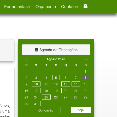
Ferramentas
Orçamento
Contato
Agenda de Obrigações
<<
Agosto 2026
>>
D
S
T
Q
Q
S
S
1
8
2
3
4
5
6
7
9
10
11
12
13
14
15
16
17
18
19
20
21
22
23
24
25
26
27
28
29
30
31
/2026
,
hoje
Obrigação
iu uma
endas