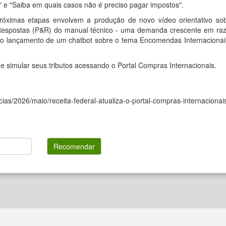
" e "
Saiba em quais casos não é preciso pagar impostos
".
óximas etapas envolvem a produção de novo vídeo orientativo so
Respostas (P&R) do manual técnico - uma demanda crescente em ra
e o lançamento de um chatbot sobre o tema Encomendas Internaciona
 e simular seus tributos acessando o Portal Compras Internacionais.
icias/2026/maio/receita-federal-atualiza-o-portal-compras-internacionai