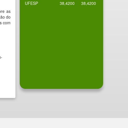
UFESP
38,4200
38,4200
bre as
zão do
is com
s-