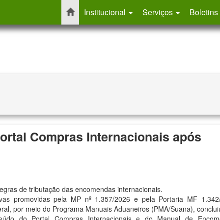
Institucional
Serviços
Boletins
Portal Compras Internacionais após
 regras de tributação das encomendas internacionais.
tivas promovidas pela
MP nº 1.357/2026
e pela
Portaria MF 1.342
ederal, por meio do Programa Manuais Aduaneiros (PMA/Suana), conclu
nteúdo do
Portal Compras Internacionais
e do
Manual de Encom