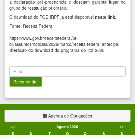
a declaração pré-preenchida e desejam garantir lugar no
grupo de restituição prioritária.
O download do PGD IRPF já está disponível
neste link
.
Fonte: Receita Federal
https://www.gov.br/receitafederal/pt-
br/assuntos/noticias/2026/marco/receita-federal-antecipa-
liberacao-do-download-do-programa-do-irpf-2026
Agenda de Obrigações
<<
Agosto 2026
>>
D
S
T
Q
Q
S
S