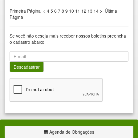
Primeira Página
<
4
5
6
7
8
9
10
11
12
13
14
>
Última
Página
Se você não deseja mais receber nossos boletins preencha
o cadastro abaixo:
Agenda de Obrigações