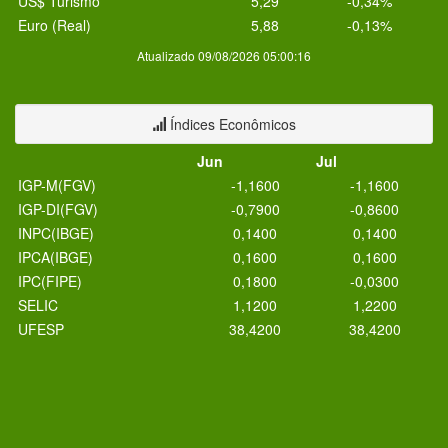
US$ Turismo
5,29
-0,34%
Euro (Real)
5,88
-0,13%
Atualizado 09/08/2026 05:00:16
Índices Econômicos
Jun
Jul
IGP-M(FGV)
-1,1600
-1,1600
IGP-DI(FGV)
-0,7900
-0,8600
INPC(IBGE)
0,1400
0,1400
IPCA(IBGE)
0,1600
0,1600
IPC(FIPE)
0,1800
-0,0300
SELIC
1,1200
1,2200
UFESP
38,4200
38,4200