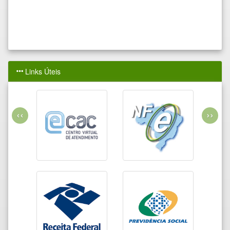
Links Úteis
‹‹
››