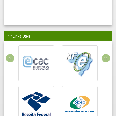
Links Úteis
‹‹
››